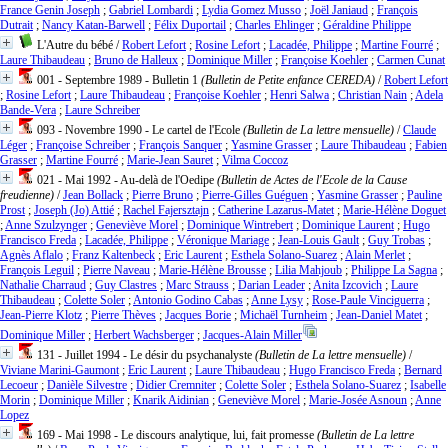
France Genin Joseph
;
Gabriel Lombardi
;
Lydia Gomez Musso
;
Joël Janiaud
;
François
Dutrait
;
Nancy Katan-Barwell
;
Félix Duportail
;
Charles Ehlinger
;
Géraldine Philippe
L'Autre du bébé
/
Robert Lefort
;
Rosine Lefort
;
Lacadée, Philippe
;
Martine Fourré
;
Laure Thibaudeau
;
Bruno de Halleux
;
Dominique Miller
;
Françoise Koehler
;
Carmen Cunat
001 - Septembre 1989 - Bulletin 1
(Bulletin de Petite enfance CEREDA)
/
Robert Lefort
;
Rosine Lefort
;
Laure Thibaudeau
;
Françoise Koehler
;
Henri Salwa
;
Christian Nain
;
Adela
Bande-Vera
;
Laure Schreiber
093 - Novembre 1990 - Le cartel de l'Ecole
(Bulletin de La lettre mensuelle)
/
Claude
Léger
;
Françoise Schreiber
;
François Sanquer
;
Yasmine Grasser
;
Laure Thibaudeau
;
Fabien
Grasser
;
Martine Fourré
;
Marie-Jean Sauret
;
Vilma Coccoz
021 - Mai 1992 - Au-delà de l'Oedipe
(Bulletin de Actes de l'Ecole de la Cause
freudienne)
/
Jean Bollack
;
Pierre Bruno
;
Pierre-Gilles Guéguen
;
Yasmine Grasser
;
Pauline
Prost
;
Joseph (Jo) Attié
;
Rachel Fajersztajn
;
Catherine Lazarus-Matet
;
Marie-Hélène Doguet
;
Anne Szulzynger
;
Geneviève Morel
;
Dominique Wintrebert
;
Dominique Laurent
;
Hugo
Francisco Freda
;
Lacadée, Philippe
;
Véronique Mariage
;
Jean-Louis Gault
;
Guy Trobas
;
Agnès Aflalo
;
Franz Kaltenbeck
;
Eric Laurent
;
Esthela Solano-Suarez
;
Alain Merlet
;
François Leguil
;
Pierre Naveau
;
Marie-Hélène Brousse
;
Lilia Mahjoub
;
Philippe La Sagna
;
Nathalie Charraud
;
Guy Clastres
;
Marc Strauss
;
Darian Leader
;
Anita Izcovich
;
Laure
Thibaudeau
;
Colette Soler
;
Antonio Godino Cabas
;
Anne Lysy
;
Rose-Paule Vinciguerra
;
Jean-Pierre Klotz
;
Pierre Thèves
;
Jacques Borie
;
Michaël Turnheim
;
Jean-Daniel Matet
;
Dominique Miller
;
Herbert Wachsberger
;
Jacques-Alain Miller
131 - Juillet 1994 - Le désir du psychanalyste
(Bulletin de La lettre mensuelle)
/
Viviane Marini-Gaumont
;
Eric Laurent
;
Laure Thibaudeau
;
Hugo Francisco Freda
;
Bernard
Lecoeur
;
Danièle Silvestre
;
Didier Cremniter
;
Colette Soler
;
Esthela Solano-Suarez
;
Isabelle
Morin
;
Dominique Miller
;
Knarik Aidinian
;
Geneviève Morel
;
Marie-Josée Asnoun
;
Anne
Lopez
169 - Mai 1998 - Le discours analytique, lui, fait promesse
(Bulletin de La lettre