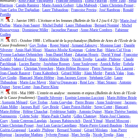
mensuelle)
/
Rose-Paule Vinciguerra
;
Francine Beddock
;
Estela Paskvan
;
Hebe Tizio
;
Stella
Harrison
;
Camilo Ramirez
;
Marie-Annick Gobert
;
Lilia Mahjoub
;
Claire Christien-Prouet
;
Juan Carlos Der Dadjadian
;
Laure Thibaudeau
;
Françoise Pereira
;
José Rambeau
;
Ronald
Portillo
2 - Janvier 1995 - L'écriture et les femmes
(Bulletin de Six 4 2 (ou 6 4 2))
/
Marie-José
Duffau
;
Marie-Jean Sauret
;
Michel Duthil
;
Laure Thibaudeau
;
Bernard Nominé
;
Michel
Bousseyroux
;
Dominique Miller
;
Jacqueline Patouet
;
Anne-Marie Combres
;
Fabienne
Guillen
015 - Octobre 1988 - L'efficacité de la psychanalyse
(Bulletin de Actes de l'Ecole de la
Cause freudienne)
/
Guy Trobas
;
Roger Wartel
;
Armand Zaloszyc
;
Monique Liart
;
Danièle
Silvestre
;
Amin Hadj Mouri
;
Maurice-Moshe Krajzman
;
Colette Bati
;
Hilario Cid Vivas
;
Yvonne Lachaize-Oehmichen
;
Jean-Daniel Matet
;
Zakarian Houric
;
David Yémal
;
Françoise
Zweifel
;
Marcel Eydoux
;
Marie-Hélène Briole
;
Nicole Treglia
;
Lacadée, Philippe
;
Claude
Parchliniak
;
Lucien Barrère
;
Joséphine Roques
;
Anne Szulzynger
;
Annick Relier
;
Esthela
Solano-Suarez
;
Christian Vereecken
;
Marie-Hélène Brousse
;
Pierre Naveau
;
Eric Laurent
;
Jean-Claude Razavet
;
Franz Kaltenbeck
;
Gérard Miller
;
Alain Merlet
;
Patrick Valas
;
Jean-
Guy Godin
;
Blancard, Marie-Hélène
;
Jean-Jacques Gorog
;
Stéphanie Gilet
;
Laure
Thibaudeau
;
Marie-Lise Mayer
;
Shin'ya Ogasawara
;
René Lew
;
Marc Strauss
;
Antonio
Quinet
;
Serge Cottet
;
Jean-Pierre Klotz
016 - Mai 1989 - L'entrée en analyse : moments et enjeux
(Bulletin de Actes de l'Ecole
de la Cause freudienne)
/
Danièle Silvestre
;
Eugénie Lemoine-Luccioni
;
Marie-Hélène Briole
;
Augustin Ménard
;
Guy Trobas
;
Anita Gueydan
;
Pierre Bruno
;
Anne Szulzynger
;
Jacques-
Alain Miller
;
Jacques Ruff
;
Guy Briole
;
Claire Poirot-Hubler
;
Serge Cottet
;
Blancard,
Marie-Hélène
;
Hélène Chauchat
;
Frédérique Saldès
;
Antonio Quinet
;
Marie-Thérèse Santini-
Saintaurens
;
Colette Soler
;
Marie-Paule Charbit
;
Gilles Chatenay
;
Marie-José Clamens-
Guey
;
Annie Cotereau-Langlais
;
Jacques Rabinowitch
;
David Yémal
;
Muriel Mosconi
;
Claire Christian-Prouet
;
José Luis Garcia Castellano
;
Marie-Pierre Girard-Baudoin
;
Monique
Guérin-Grangaud
;
Lacadée, Philippe
;
Bernard Nominé
;
Gérard Méolans
;
Jean-Pierre
Bonjour
;
Jacqueline Mathieu
;
Sylvette Perazzi
;
Marc Sevilla
;
Nicole Treglia
;
Alain