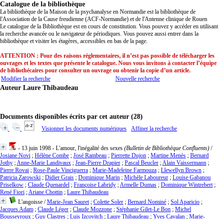
Catalogue de la bibliothèque
La bibliothèque de la Maison de la psychanalyse en Normandie est la bibliothèque de
l'Association de la Cause freudienne (ACF-Normandie) et de l'Antenne clinique de Rouen
Le catalogue de la Bibliothèque est en cours de constitution. Vous pouvez y accéder en utilisant
la recherche avancée ou le navigateur de périodiques. Vous pouvez aussi entrer dans la
bibliothèque et visiter les étagères, accessibles en bas de la page.
ATTENTION : Pour des raisons réglementaires, il n’est pas possible de télécharger les
ouvrages et les textes que présente le catalogue. Nous vous invitons à contacter l’équipe
de bibliothécaires pour consulter un ouvrage ou obtenir la copie d’un article.
Modifier la recherche
Nouvelle recherche
Auteur Laure Thibaudeau
Documents disponibles écrits par cet auteur (
28
)
Visionner les documents numériques
Affiner la recherche
- 13 juin 1998 - L'amour, l'inégalité des sexes
(Bulletin de Bibliothèque Confluents)
/
Josiane Novi
;
Hélène Combe
;
José Rambeau
;
Pierrette Dujon
;
Martine Menès
;
Bernard
Jothy
;
Anne-Marie Landivaux
;
Jean-Pierre Drapier
;
Pascal Beucler
;
Alain Vaissermann
;
Pierre Rovai
;
Rose-Paule Vinciguerra
;
Marie-Madeleine Farmouza
;
Llewellyn Brown
;
Patricia Zarowski
;
Didier Grais
;
Dominique Marin
;
Michèle Laboureur
;
Louise Gabanou
Priselkow
;
Claude Quenardel
;
Françoise Labridy
;
Armelle Dumas
;
Dominique Wintrebert
;
René Fiori
;
Ariane Chottin
;
Laure Thibaudeau
L'angoisse
/
Marie-Jean Sauret
;
Colette Soler
;
Bernard Nominé
;
Sol Aparicio
;
Jacques Adam
;
Claude Léger
;
Claude Mozzone
;
Stéphanie Gilet-Le Bon
;
Michel
Bousseyroux
;
Guy Clastres
;
Luis Izcovitch
;
Laure Thibaudeau
;
Yves Cavalan
;
Marie-