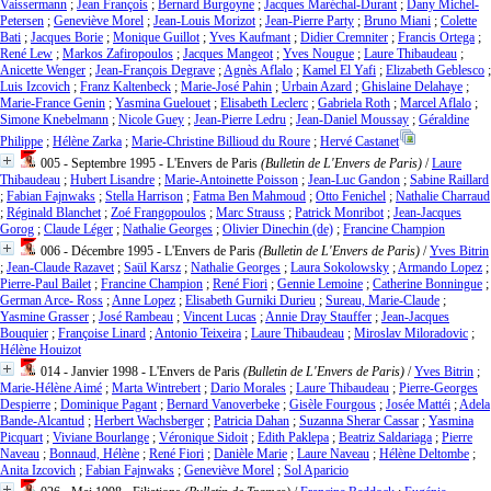
Vaissermann
;
Jean François
;
Bernard Burgoyne
;
Jacques Maréchal-Durant
;
Dany Michel-
Petersen
;
Geneviève Morel
;
Jean-Louis Morizot
;
Jean-Pierre Party
;
Bruno Miani
;
Colette
Bati
;
Jacques Borie
;
Monique Guillot
;
Yves Kaufmant
;
Didier Cremniter
;
Francis Ortega
;
René Lew
;
Markos Zafiropoulos
;
Jacques Mangeot
;
Yves Nougue
;
Laure Thibaudeau
;
Anicette Wenger
;
Jean-François Degrave
;
Agnès Aflalo
;
Kamel El Yafi
;
Elizabeth Geblesco
;
Luis Izcovich
;
Franz Kaltenbeck
;
Marie-José Pahin
;
Urbain Azard
;
Ghislaine Delahaye
;
Marie-France Genin
;
Yasmina Guelouet
;
Elisabeth Leclerc
;
Gabriela Roth
;
Marcel Aflalo
;
Simone Knebelmann
;
Nicole Guey
;
Jean-Pierre Ledru
;
Jean-Daniel Moussay
;
Géraldine
Philippe
;
Hélène Zarka
;
Marie-Christine Billioud du Roure
;
Hervé Castanet
005 - Septembre 1995 - L'Envers de Paris
(Bulletin de L'Envers de Paris)
/
Laure
Thibaudeau
;
Hubert Lisandre
;
Marie-Antoinette Poisson
;
Jean-Luc Gandon
;
Sabine Raillard
;
Fabian Fajnwaks
;
Stella Harrison
;
Fatma Ben Mahmoud
;
Otto Fenichel
;
Nathalie Charraud
;
Réginald Blanchet
;
Zoé Frangopoulos
;
Marc Strauss
;
Patrick Monribot
;
Jean-Jacques
Gorog
;
Claude Léger
;
Nathalie Georges
;
Olivier Dinechin (de)
;
Francine Champion
006 - Décembre 1995 - L'Envers de Paris
(Bulletin de L'Envers de Paris)
/
Yves Bitrin
;
Jean-Claude Razavet
;
Saül Karsz
;
Nathalie Georges
;
Laura Sokolowsky
;
Armando Lopez
;
Pierre-Paul Bailet
;
Francine Champion
;
René Fiori
;
Gennie Lemoine
;
Catherine Bonningue
;
German Arce- Ross
;
Anne Lopez
;
Elisabeth Gurniki Durieu
;
Sureau, Marie-Claude
;
Yasmine Grasser
;
José Rambeau
;
Vincent Lucas
;
Annie Dray Stauffer
;
Jean-Jacques
Bouquier
;
Françoise Linard
;
Antonio Teixeira
;
Laure Thibaudeau
;
Miroslav Miloradovic
;
Hélène Houizot
014 - Janvier 1998 - L'Envers de Paris
(Bulletin de L'Envers de Paris)
/
Yves Bitrin
;
Marie-Hélène Aimé
;
Marta Wintrebert
;
Dario Morales
;
Laure Thibaudeau
;
Pierre-Georges
Despierre
;
Dominique Pagant
;
Bernard Vanoverbeke
;
Gisèle Fourgous
;
Josée Mattéi
;
Adela
Bande-Alcantud
;
Herbert Wachsberger
;
Patricia Dahan
;
Suzanna Sherar Cassar
;
Yasmina
Picquart
;
Viviane Bourlange
;
Véronique Sidoit
;
Edith Paklepa
;
Beatriz Saldariaga
;
Pierre
Naveau
;
Bonnaud, Hélène
;
René Fiori
;
Danièle Marie
;
Laure Naveau
;
Hélène Deltombe
;
Anita Izcovich
;
Fabian Fajnwaks
;
Geneviève Morel
;
Sol Aparicio